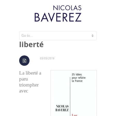
Les Orphelins de la
liberté
03/03/2016
La liberté a
paru
triompher
avec