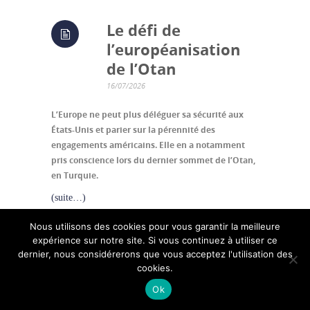
Le défi de
l’européanisation
de l’Otan
16/07/2026
L’Europe ne peut plus déléguer sa sécurité aux
États-Unis et parier sur la pérennité des
engagements américains. Elle en a notamment
pris conscience lors du dernier sommet de l’Otan,
en Turquie.
(suite…)
91
0
Nous utilisons des cookies pour vous garantir la meilleure
EUROPE
,
LE POINT
,
OTAN
,
TRUMP
expérience sur notre site. Si vous continuez à utiliser ce
dernier, nous considérerons que vous acceptez l'utilisation des
cookies.
L’Amérique latine à
Ok