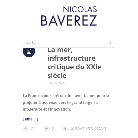
La mer,
infrastructure
critique du XXIe
siècle
23/07/2026
La France doit se réconcilier avec la mer pour se
projeter à nouveau vers le grand large, la
modernité et l’innovation.
(suite…)
71
0
LE POINT
,
MER
,
OCEANS