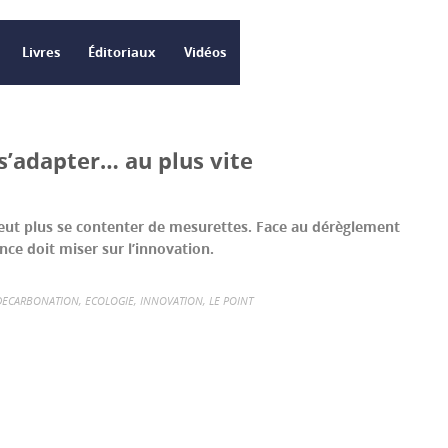
Livres
Éditoriaux
Vidéos
s’adapter… au plus vite
peut plus se contenter de mesurettes. Face au dérèglement
ance doit miser sur l’innovation.
DECARBONATION
,
ECOLOGIE
,
INNOVATION
,
LE POINT