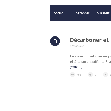
Accueil
Biographie
Sursaut
Décarboner et 
07/08/2023
La crise climatique ne 
et à la surchauffe, la Fr
(suite…)
768
0