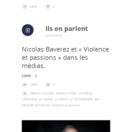
2633
0
Ils en parlent
23/04/2018
Nicolas Baverez et « Violence
et passions » dans les
médias.
(suite…)
2895
0
FRANCE CULTURE
,
FRANCE INTER
,
L'EXPRESS
,
L'OPINION
,
LE FIGARO
,
LE POINT
,
LE TÉLÉGRAMME
,
RFI
,
VALEURS ACTUELLES
,
Violence et passions