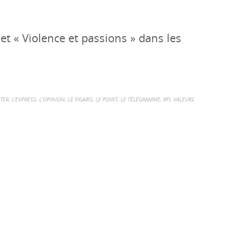
et « Violence et passions » dans les
TER
,
L'EXPRESS
,
L'OPINION
,
LE FIGARO
,
LE POINT
,
LE TÉLÉGRAMME
,
RFI
,
VALEURS