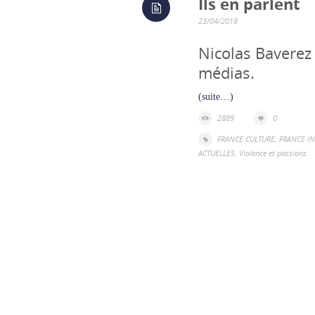
Ils en parlent
23/04/2018
Nicolas Baverez 
médias.
(suite…)
2889
0
FRANCE CULTURE
,
FRANCE IN
ACTUELLES
,
Violence et passions