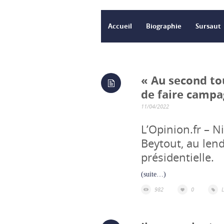
Accueil
Biographie
Sursaut
« Au second to
de faire campa
11/04/2022
L’Opinion.fr – Ni
Beytout, au len
présidentielle.
(suite…)
982
0