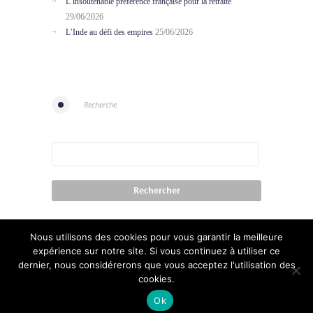
L’insoutenable préférence française pour la retraite
29/06/2026
L’Inde au défi des empires
25/06/2026
Recherche
Nous utilisons des cookies pour vous garantir la meilleure
expérience sur notre site. Si vous continuez à utiliser ce
dernier, nous considérerons que vous acceptez l'utilisation des
cookies.
Contact
Conditions of use
Credits
Ok