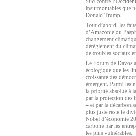
Sud contre l’Occident
insurmontables que ne
Donald Trump.
Tout d’abord, les fait
d’Amazonie ou l’asphy
changement climatique 
dérèglement du climat
de troubles sociaux et
Le Forum de Davos a m
écologique que les limi
croissante des démocra
émergent. Parmi les n
la priorité absolue à 
par la protection des
– et par la décarbonis
plus juste reste le d
Nobel d’économie 2018
carbone par les entrep
les plus vulnérables.