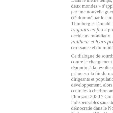
Dans le même temps, l
deux mondes » s’appl
par une nouvelle guerr
été dominé par le choc
Thunberg et Donald 
toujours en feu »
po
décideurs mondiaux. 
malheur et leurs pr
croissance et du modè
Ce dialogue de sourds 
contre le changement
répondre à la révolte
prime sur la fin du 
dirigeants et populati
développement, alors 
centrales à charbon an
l’horizon 2050 ? Com
indispensables sans d
démocratie dans le No