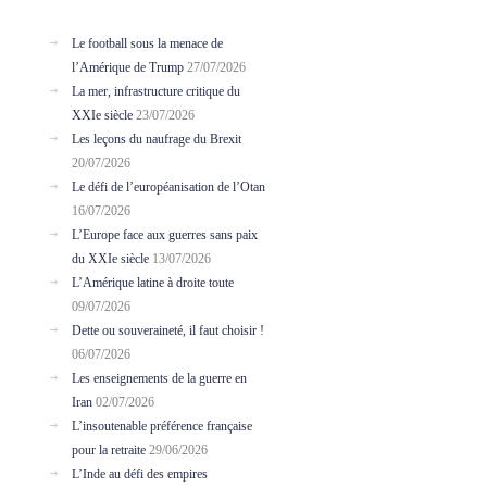
Le football sous la menace de
l’Amérique de Trump
27/07/2026
La mer, infrastructure critique du
XXIe siècle
23/07/2026
Les leçons du naufrage du Brexit
20/07/2026
Le défi de l’européanisation de l’Otan
16/07/2026
L’Europe face aux guerres sans paix
du XXIe siècle
13/07/2026
L’Amérique latine à droite toute
09/07/2026
Dette ou souveraineté, il faut choisir !
06/07/2026
Les enseignements de la guerre en
Iran
02/07/2026
L’insoutenable préférence française
pour la retraite
29/06/2026
L’Inde au défi des empires