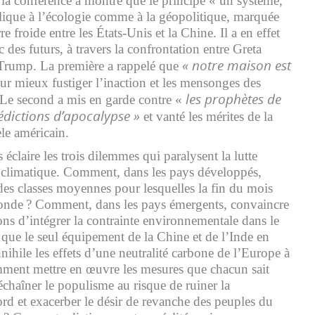
a conférence a montré que le principe « un système,
ique à l’écologie comme à la géopolitique, marquée
e froide entre les États-Unis et la Chine. Il a en effet
 des futurs, à travers la confrontation entre Greta
« notre maison est
Trump. La première a rappelé que
ur mieux fustiger l’inaction et les mensonges des
les prophètes de
Le second a mis en garde contre «
édictions d’apocalypse »
et vanté les mérites de la
le américain.
éclaire les trois dilemmes qui paralysent la lutte
 climatique. Comment, dans les pays développés,
 des classes moyennes pour lesquelles la fin du mois
monde ? Comment, dans les pays émergents, convaincre
ons d’intégrer la contrainte environnementale dans le
que le seul équipement de la Chine et de l’Inde en
nihile les effets d’une neutralité carbone de l’Europe à
ment mettre en œuvre les mesures que chacun sait
échaîner le populisme au risque de ruiner la
rd et exacerber le désir de revanche des peuples du