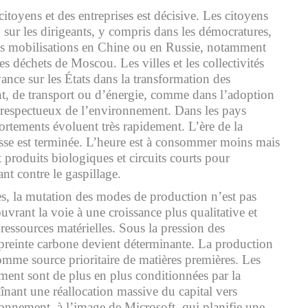
citoyens et des entreprises est décisive. Les citoyens
 sur les dirigeants, y compris dans les démocratures,
s mobilisations en Chine ou en Russie, notamment
es déchets de Moscou. Les villes et les collectivités
vance sur les États dans la transformation des
t, de transport ou d’énergie, comme dans l’adoption
 respectueux de l’environnement. Dans les pays
rtements évoluent très rapidement. L’ère de la
e est terminée. L’heure est à consommer moins mais
 produits biologiques et circuits courts pour
ant contre le gaspillage.
es, la mutation des modes de production n’est pas
uvrant la voie à une croissance plus qualitative et
ssources matérielles. Sous la pression des
reinte carbone devient déterminante. La production
comme source prioritaire de matières premières. Les
ement sont de plus en plus conditionnées par la
înant une réallocation massive du capital vers
onnement, à l’image de Microsoft, qui planifie une