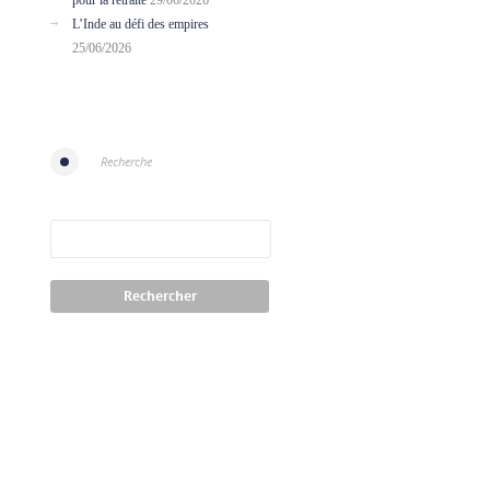
pour la retraite
29/06/2026
L’Inde au défi des empires
25/06/2026
Recherche