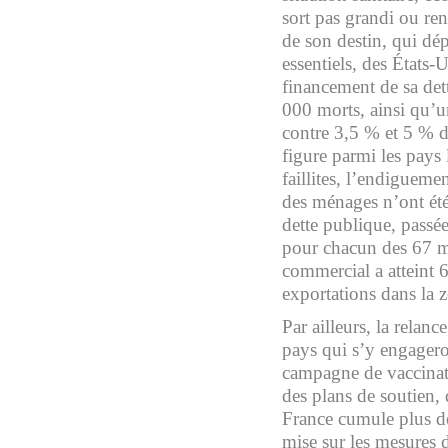
sort pas grandi ou re
de son destin, qui dé
essentiels, des États-
financement de sa det
000 morts, ainsi qu’
contre 3,5 % et 5 % d
figure parmi les pays 
faillites, l’endiguem
des ménages n’ont ét
dette publique, passé
pour chacun des 67 mi
commercial a atteint 6
exportations dans la z
Par ailleurs, la relanc
pays qui s’y engagero
campagne de vaccinati
des plans de soutien, 
France cumule plus de
mise sur les mesures d