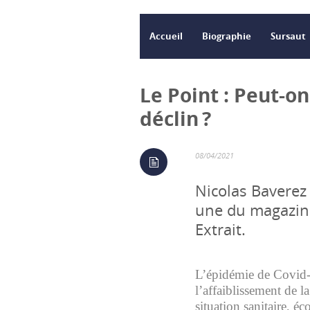
Accueil
Biographie
Sursaut
Le Point : Peut-on
déclin ?
08/04/2021
Nicolas Baverez
une du magazine 
Extrait.
L’épidémie de Covid-19
l’affaiblissement de la
situation sanitaire, é