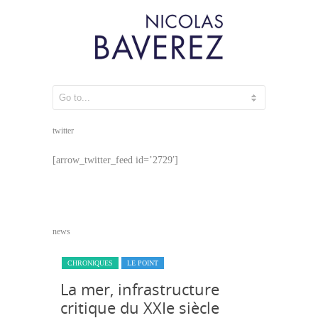
essais tests
twitter
[arrow_twitter_feed id=’2729′]
news
CHRONIQUES
LE POINT
CHRONIQU
menace
La mer, infrastructure
Les l
ump
critique du XXIe siècle
Brexit