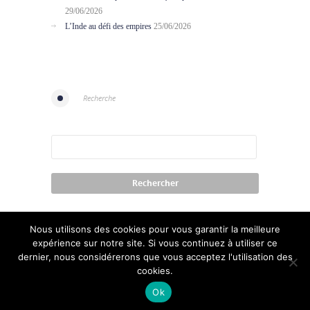
29/06/2026
L’Inde au défi des empires
25/06/2026
Recherche
Nous utilisons des cookies pour vous garantir la meilleure
expérience sur notre site. Si vous continuez à utiliser ce
dernier, nous considérerons que vous acceptez l'utilisation des
cookies.
Contact
Conditions of use
Credits
Ok