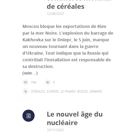
de céréales
12/06/2023
Moscou bloque les exportations de Kiev
par la mer Noire. L’explosion du barrage de
Kakhovka sur le Dniepr, le 5 juin, marque
un nouveau tournant dans la guerre
d’Ukraine. Tout indique que la Russie qui
contrôlait l’installation est responsable de
sa destruction.
(suite…)
746
0
CEREALES
,
EUROPE
,
LE FIGARO
,
RUSSIE
,
UKRAINE
Le nouvel âge du
nucléaire
10/11/2022