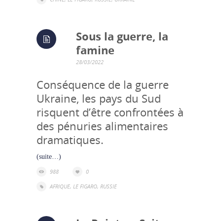
Sous la guerre, la
famine
28/03/2022
Conséquence de la guerre
Ukraine, les pays du Sud
risquent d’être confrontées à
des pénuries alimentaires
dramatiques.
(suite…)
988
0
AFRIQUE
,
LE FIGARO
,
RUSSIE