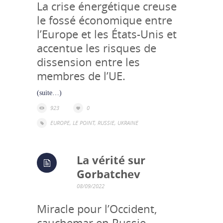
La crise énergétique creuse
le fossé économique entre
l’Europe et les États-Unis et
accentue les risques de
dissension entre les
membres de l’UE.
(suite…)
923
0
EUROPE
,
LE POINT
,
RUSSIE
,
UKRAINE
La vérité sur
Gorbatchev
08/09/2022
Miracle pour l’Occident,
cauchemar en Russie,