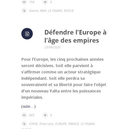
154
0
Guerre
,
IRAN
,
LE FIGARO
,
RUSSIE
Défendre l’Europe à
l’âge des empires
23/06/2025
Pour l’Europe, les cinq prochaines années
seront décisives. Soit elle parvient à
s’affirmer comme un acteur stratégique
indépendant. Soit elle perdra sa
souveraineté et sa liberté pour faire l’objet
d’un nouveau Yalta entre les puissances
impériales.
(suite…)
665
0
CHINE
,
Etats-Unis
,
EUROPE
,
FRANCE
,
LE FIGARO
,