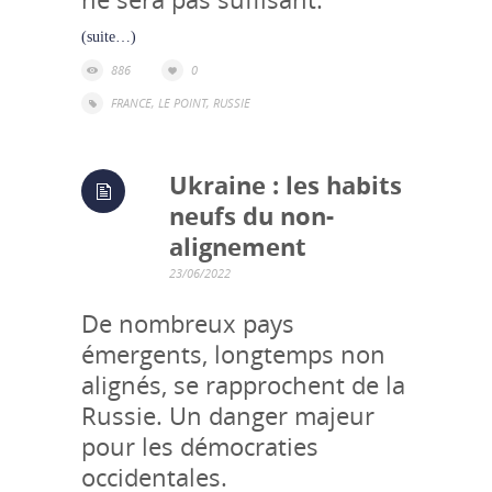
(suite…)
886
0
FRANCE
,
LE POINT
,
RUSSIE
Ukraine : les habits
neufs du non-
alignement
23/06/2022
De nombreux pays
émergents, longtemps non
alignés, se rapprochent de la
Russie. Un danger majeur
pour les démocraties
occidentales.