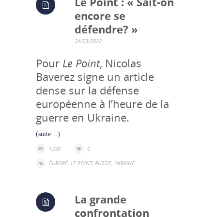
Le Point : « Sait-on
encore se
défendre? »
24/03/2022
Pour
Le Point
, Nicolas
Baverez signe un article
dense sur la défense
européenne à l’heure de la
guerre en Ukraine.
(suite…)
1280
0
EUROPE
,
LE POINT
,
RUSSIE
,
UKRAINE
La grande
confrontation