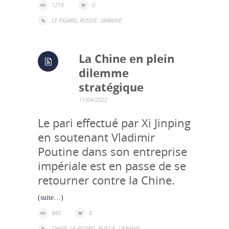
1210
0
LE FIGARO
,
RUSSIE
,
UKRAINE
La Chine en plein
dilemme
stratégique
11/04/2022
Le pari effectué par Xi Jinping
en soutenant Vladimir
Poutine dans son entreprise
impériale est en passe de se
retourner contre la Chine.
(suite…)
993
0
CHINE
,
LE FIGARO
,
RUSSIE
,
UKRAINE