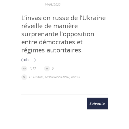
14/03/2022
L’invasion russe de l’Ukraine
réveille de manière
surprenante l’opposition
entre démocraties et
régimes autoritaires.
(suite…)
1177
0
LE FIGARO
,
MONDIALISATION
,
RUSSIE
Suivante