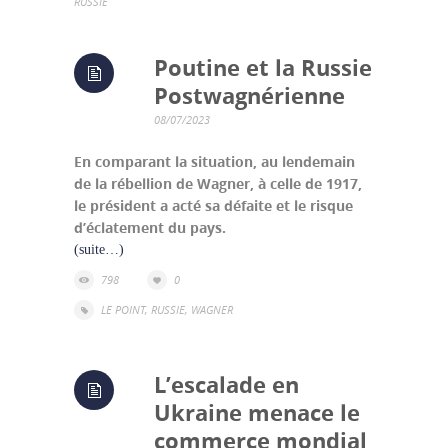
RUSSIE
Poutine et la Russie
Postwagnérienne
08/07/2023
En comparant la situation, au lendemain
de la rébellion de Wagner, à celle de 1917,
le président a acté sa défaite et le risque
d’éclatement du pays.
(suite…)
798
0
LE POINT
,
RUSSIE
,
WAGNER
L’escalade en
Ukraine menace le
commerce mondial