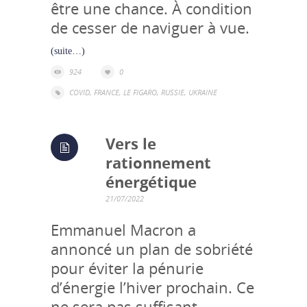
être une chance. À condition
de cesser de naviguer à vue.
(suite…)
924
0
COVID
,
FRANCE
,
LE FIGARO
,
RUSSIE
,
UKRAINE
Vers le
rationnement
énergétique
21/07/2022
Emmanuel Macron a
annoncé un plan de sobriété
pour éviter la pénurie
d’énergie l’hiver prochain. Ce
ne sera pas suffisant.