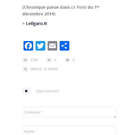
(Chronique parue dans
Le Point
du 1
er
décembre 2014)
>
Lefigaro.fr
Facebook
Twitter
Email
Partager
3794
0
0
FRANCE
,
LE FIGARO
Leave Comment