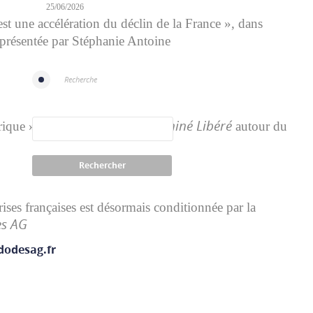
25/06/2026
t une accélération du déclin de la France », dans
 présentée par Stéphanie Antoine
Recherche
Le Dauphiné Libéré
ique », entretien dans
autour du
rises françaises est désormais conditionnée par la
es AG
bdodesag.fr