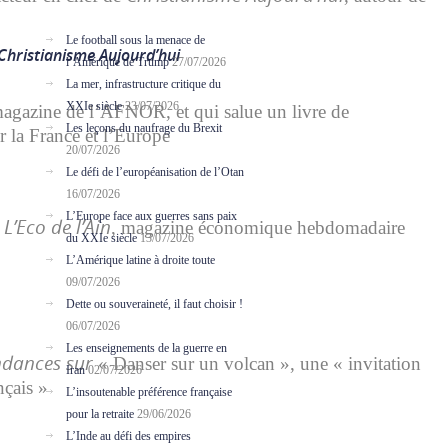
Le football sous la menace de
Christianisme Aujourd’hui
l’Amérique de Trump
27/07/2026
La mer, infrastructure critique du
XXIe siècle
23/07/2026
agazine de l’AFNOR, et qui salue un livre de
Les leçons du naufrage du Brexit
r la France et l’Europe
20/07/2026
Le défi de l’européanisation de l’Otan
16/07/2026
L’Europe face aux guerres sans paix
L’Eco de l’Ain
, magazine économique hebdomadaire
du XXIe siècle
13/07/2026
L’Amérique latine à droite toute
09/07/2026
Dette ou souveraineté, il faut choisir !
06/07/2026
Les enseignements de la guerre en
ndances sur
« Danser sur un volcan », une « invitation
Iran
02/07/2026
nçais »
L’insoutenable préférence française
pour la retraite
29/06/2026
L’Inde au défi des empires