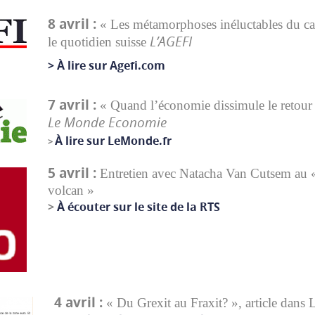
8 avril :
« Les métamorphoses inéluctables du cap
L’AGEFI
le quotidien suisse
> À lire sur Agefi.com
7 avril :
«
Quand l’économie dissimule le retour e
Le Monde Economie
À lire sur LeMonde.fr
>
5 avril :
Entretien avec Natacha Van Cutsem au 
volcan »
>
À écouter sur le site de la RTS
4 avril :
« Du Grexit au Fraxit? », article dan