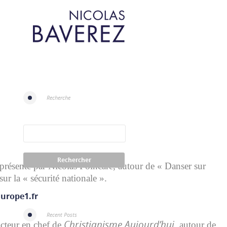
Recherche
présenté par Nicolas Poincaré, autour de « Danser sur
ur la « sécurité nationale ».
Europe1.fr
Recent Posts
Christianisme Aujourd’hui
acteur en chef de
, autour de