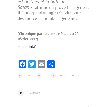
est de Dieu et la hâte de
Satan »,
affirme un proverbe algérien :
il faut cependant agir très vite pour
désamorcer la bombe algérienne.
(Chronique parue dans
Le Point
du 23
février 2017)
>
Lepoint.fr
Facebook
Twitter
Email
Partager
2054
0
ALGÉRIE
,
LE POINT
Recherche