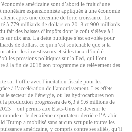
’économie américaine sont d’abord le fruit d’une
et monétaire expansionniste appliquée à une économie
 atteint après une décennie de forte croissance. Le
orté à 779 milliards de dollars en 2018 et 900 milliards
 fait des baisses d’impôts dont le coût s’élève à 1
rs sur dix ans. La dette publique s’est envolée pour
iards de dollars, ce qui n’est soutenable que si la
r attirer les investisseurs et si les taux d’intérêt
où les pressions politiques sur la Fed, qui l’ont
pre à la fin de 2018 son programme de relèvement des
e sur l’offre avec l’incitation fiscale pour les
grâce à l’accélération de l’amortissement. Les effets
ns le secteur de l’énergie, où les hydrocarbures non
 la production progressera de 6,3 à 9,6 millions de
à 2023 – ont permis aux États-Unis de devenir le
 monde et le deuxième exportateur derrière l’Arabie
ld Trump a mobilisé sans aucun scrupule toutes les
 puissance américaine, y compris contre ses alliés, qu’il