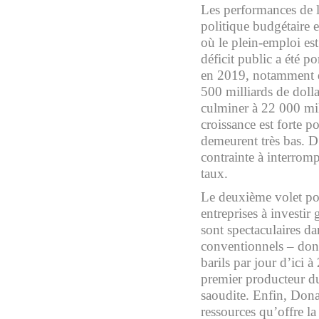
Les performances de l
politique budgétaire 
où le plein-emploi est
déficit public a été p
en 2019, notamment du
500 milliards de dolla
culminer à 22 000 mill
croissance est forte pou
demeurent très bas. D’
contrainte à interrom
taux.
Le deuxième volet port
entreprises à investir 
sont spectaculaires da
conventionnels – dont
barils par jour d’ici 
premier producteur du
saoudite. Enfin, Dona
ressources qu’offre la