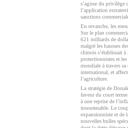
s’agisse du privilège d
l’application extrater
sanctions commerciales
En revanche, les mesu
Sur le plan commercia
621 milliards de dolla
malgré les hausses des
chinois s’établissait à
protectionnistes et les
mondiale à travers s
international, et affe
l’agriculture.
La stratégie de Donal
faveur du court terme.
à une reprise de l’inf
insoutenable. Le coupl
expansionniste et de 
nouvelles bulles spécu
dont la dette dépasse 