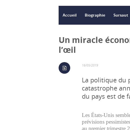
Accueil
Biographie
Sursaut
Un miracle écon
l’œil
16/05/2019
La politique du 
catastrophe ann
du pays est de fa
Les États-Unis sembl
prévisions pessimiste
au premier trimestre 