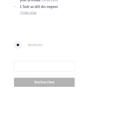
pour la retraite
29/06/2026
L’Inde au défi des empires
25/06/2026
Recherche