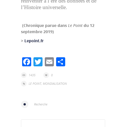
réinventer à l’ère des données et de
l’Histoire universelle.
(Chronique parue dans
Le Point
du 12
septembre 2019)
>
Lepoint.fr
Facebook
Twitter
Email
Partager
1435
0
LE POINT
,
MONDIALISATION
Recherche