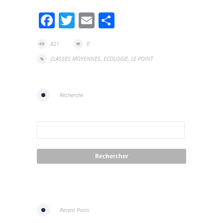
Facebook
Twitter
Email
Partager
821
0
CLASSES MOYENNES
,
ECOLOGIE
,
LE POINT
Recherche
Recent Posts