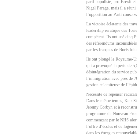
parti populiste, pro-Brexit e
Nigel Farage, mais il a réuni
l’opposition au Parti conserv
La victoire éclatante des trav
leadership erratique des Torie
compétent. Ils ont usé cinq P
des référendums inconsidérés
par les frasques de Boris Joh
Ils ont plongé le Royaume-Un
qui a provoqué la perte de 5,
désintégration du service publ
l’immigration avec près de 70
gestion calamiteuse de l’épid
Nécessité de repenser radica
Dans le même temps, Keir Sta
Jeremy Corbyn et à reconstru
programme du Nouveau Front po
commençant par le NHS alors q
l’offre d’écoles et de logeme
dans les énergies renouvelable