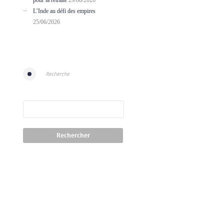
pour la retraite
29/06/2026
L’Inde au défi des empires
25/06/2026
Recherche