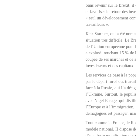
Sans revenir sur le Brexit, il
et favoriser le retour des inv
« seul un développement cont
travailleurs ».
Keir Starmer, qui a été nommé
situation très difficile. Le B
de l’Union européenne pour le
a explosé, touchant 15 % de 
coupée de ses marchés et de se
investisseurs et des capitaux.
Les services de base à la pop
par le départ forcé des trav
face à la Russie, qui l’a dés
l’Ukraine. Surtout, le populi
avec Nigel Farage, qui distil
l’Europe et à l’immigration,
démagogues est passager, mais
Tout comme la France, le Roy
modèle national. Il dispose d
d’une forte mobilisation des