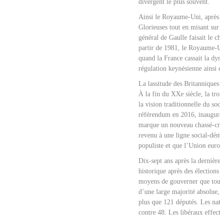
divergent le plus souvent.
Ainsi le Royaume-Uni, après 
Glorieuses tout en misant sur 
général de Gaulle faisait le 
partir de 1981, le Royaume-U
quand la France cassait la d
régulation keynésienne ainsi
La lassitude des Britanniques
À la fin du XXe siècle, la tr
la vision traditionnelle du so
référendum en 2016, inaugura
marque un nouveau chassé-cr
revenu à une ligne social-dém
populiste et que l’Union euro
Dix-sept ans après la dernièr
historique après des élection
moyens de gouverner que toute
d’une large majorité absolue,
plus que 121 députés. Les nat
contre 48. Les libéraux effe