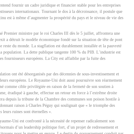
 entend fournir un cadre juridique et financier stable pour les entreprises
estisseurs internationaux. Tournant le dos à la décroissance, il postule que
inu est à même d’augmenter la prospérité du pays et le niveau de vie des
 Premier ministre par le roi Charles III dès le 5 juillet, affrontera une
rexit a détruit le modèle économique fondé sur la situation de tête de pont
 reste du monde. La stagflation est durablement installée et la pauvreté
la population. La dette publique tangente 100 % du PIB. L’industrie est
s fournisseurs européens. La City est affaiblie par la fuite des
ulation ont été désorganisés par des décennies de sous-investissement et
ailleurs européens. Le Royaume-Uni doit aussi poursuivre son réarmement
igné comme cible privilégiée en raison de la fermeté de son soutien à
sme, éradiqué à gauche, effectue un retour en force à l’extrême droite
lera depuis la tribune de la Chambre des communes son poison hostile à
 donnant raison à Charles Péguy qui soulignait que « le triomphe des
 leurs ruines sont éternelles ».
aume-Uni est confronté à la nécessité de repenser radicalement son
ésormais d’un leadership politique fort, d’un projet de redressement et
 citoyens pour le mettre en œuvre. Le destin du gouvernement conduit par