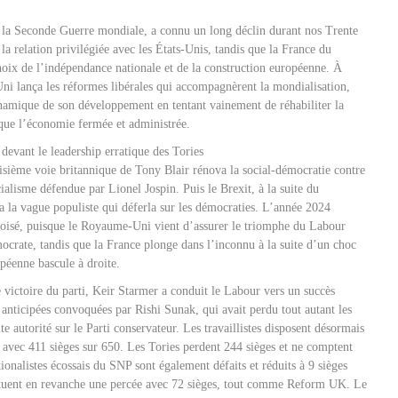
la Seconde Guerre mondiale, a connu un long déclin durant nos Trente
la relation privilégiée avec les États-Unis, tandis que la France du
choix de l’indépendance nationale et de la construction européenne. À
ni lança les réformes libérales qui accompagnèrent la mondialisation,
ynamique de son développement en tentant vainement de réhabiliter la
 que l’économie fermée et administrée.
 devant le leadership erratique des Tories
oisième voie britannique de Tony Blair rénova la social-démocratie contre
cialisme défendue par Lionel Jospin. Puis le Brexit, à la suite du
 la vague populiste qui déferla sur les démocraties. L’année 2024
oisé, puisque le Royaume-Uni vient d’assurer le triomphe du Labour
ocrate, tandis que la France plonge dans l’inconnu à la suite d’un choc
péenne bascule à droite.
e victoire du parti, Keir Starmer a conduit le Labour vers un succès
s anticipées convoquées par Rishi Sunak, qui avait perdu tout autant les
 autorité sur le Parti conservateur. Les travaillistes disposent désormais
 avec 411 sièges sur 650. Les Tories perdent 244 sièges et ne comptent
ionalistes écossais du SNP sont également défaits et réduits à 9 sièges
ctuent en revanche une percée avec 72 sièges, tout comme Reform UK. Le