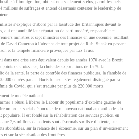
t hostile à l’immigration, obtient non seulement 5 élus, parmi lesquels
 4 millions de suffrages et entend désormais contester le leadership de
ateur.
aillistes s’explique d’abord par la lassitude des Britanniques devant le
s, qui ont annihilé leur réputation de parti modéré, responsable et
remiers ministres et sept ministres des Finances en une décennie, oscillant
 de David Cameron à l’absence de tout projet de Rishi Sunak en passant
nson et la tempête financière provoquée par Liz Truss.
i dans une crise sans équivalent depuis les années 1970 avec le Brexit
5 points de croissance, la chute des exportations de 15 %, la
ic de la santé, la perte de contrôle des finances publiques, la flambée de
0 000 entrées par an. Boris Johnson s’est également distingué par sa
émie de Covid, qui s’est traduite par plus de 220 000 morts.
lement le modèle national
rmer a réussi à libérer le Labour du populisme d’extrême gauche de
ire un projet social-démocrate de renouveau national aux antipodes du
pulaire. Il est fondé sur la réhabilitation des services publics, en
ue 7,6 millions de patients sont désormais sur liste d’attente, sur
nts abordables, sur la relance de l’économie, sur un plan d’investissement
s et sur la sécurisation des frontières.