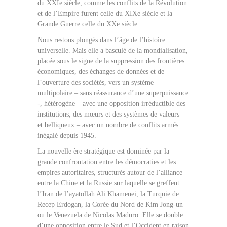
du XXIe siècle, comme les conflits de la Révolution
et de l’Empire furent celle du XIXe siècle et la
Grande Guerre celle du XXe siècle.
Nous restons plongés dans l’âge de l’histoire
universelle. Mais elle a basculé de la mondialisation,
placée sous le signe de la suppression des frontières
économiques, des échanges de données et de
l’ouverture des sociétés, vers un système
multipolaire – sans réassurance d’une superpuissance
-, hétérogène – avec une opposition irréductible des
institutions, des mœurs et des systèmes de valeurs –
et belliqueux – avec un nombre de conflits armés
inégalé depuis 1945.
La nouvelle ère stratégique est dominée par la
grande confrontation entre les démocraties et les
empires autoritaires, structurés autour de l’alliance
entre la Chine et la Russie sur laquelle se greffent
l’Iran de l’ayatollah Ali Khamenei, la Turquie de
Recep Erdogan, la Corée du Nord de Kim Jong-un
ou le Venezuela de Nicolas Maduro. Elle se double
d’une opposition entre le Sud et l’Occident en raison