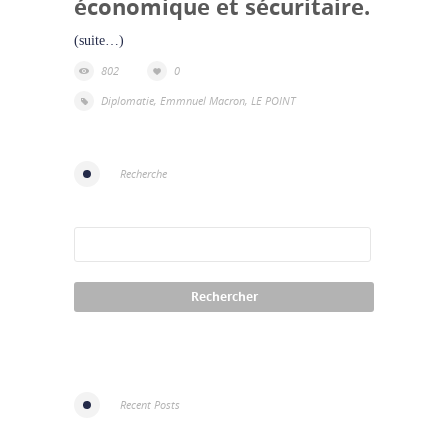
économique et sécuritaire.
(suite…)
802
0
Diplomatie
,
Emmnuel Macron
,
LE POINT
Recherche
Recent Posts