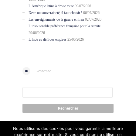
L’Amérique latine à droite toute
09/07/2026
Dette ou souveraineté, il faut choisir !
06/07/2026
Les enseignements de la guerre en Iran
02/07/2026
L’insoutenable préférence française pour la retraite
29/06/2026
L’Inde au défi des empires
25/06/2026
Recherche
Nous utilisons des cookies pour vous garantir la meilleure
expérience sur notre site. Si vous continuez à utiliser ce