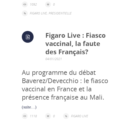
1092
0
FIGARO LIVE
,
PRESIDENTIELLE
Figaro Live : Fiasco
vaccinal, la faute
des Français?
04/01/2021
Au programme du débat
Baverez/Devecchio : le fiasco
vaccinal en France et la
présence française au Mali.
(suite…)
1118
0
FIGARO LIVE