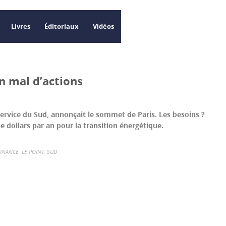
Livres
Éditoriaux
Vidéos
n mal d’actions
service du Sud, annonçait le sommet de Paris. Les besoins ?
de dollars par an pour la transition énergétique.
FINANCE
,
LE POINT
,
SUD