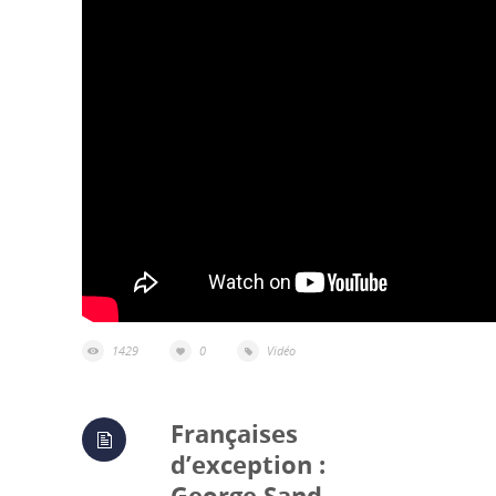
1429
0
Vidéo
Françaises
d’exception :
George Sand