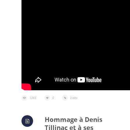
1365
0
Vidéo
Hommage à Denis
Tillinac et à ses