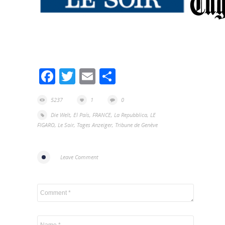
Facebook
Twitter
Email
Partager
5237
1
0
Die Welt
,
El País
,
FRANCE
,
La Repubblica
,
LE
FIGARO
,
Le Soir
,
Tages Anzeiger
,
Tribune de Genève
Leave Comment