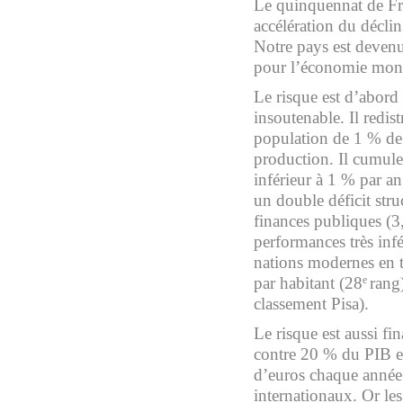
Le quinquennat de Fr
accélération du déclin
Notre pays est deven
pour l’économie mond
Le risque est d’abord
insoutenable. Il redi
population de 1 % de 
production. Il cumule 
inférieur à 1 % par a
un double déficit str
finances publiques (3
performances très infé
nations modernes en t
par habitant (28
rang
e
classement Pisa).
Le risque est aussi fi
contre 20 % du PIB e
d’euros chaque année 
internationaux. Or les