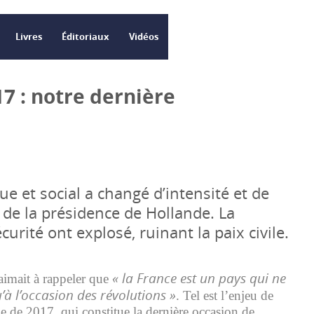
Livres
Éditoriaux
Vidéos
17 : notre dernière
que et social a changé d’intensité et de
 de la présidence de Hollande. La
écurité ont explosé, ruinant la paix civile.
« la France est un pays qui ne
aimait à rappeler que
’à l’occasion des révolutions »
. Tel est l’enjeu de
lle de 2017, qui constitue la dernière occasion de