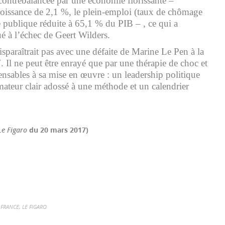
st contrebalancée par une économie florissante –
croissance de 2,1 %, le plein-emploi (taux de chômage
e publique réduite à 65,1 % du PIB – , ce qui a
 à l’échec de Geert Wilders.
sparaîtrait pas avec une défaite de Marine Le Pen à la
. Il ne peut être enrayé que par une thérapie de choc et
ensables à sa mise en œuvre : un leadership politique
mateur clair adossé à une méthode et un calendrier
Le Figaro
du 20 mars 2017)
r
il
Partager
FRANCE
,
LE FIGARO