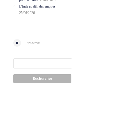
pour la retraite
29/06/2026
L’Inde au défi des empires
25/06/2026
Recherche