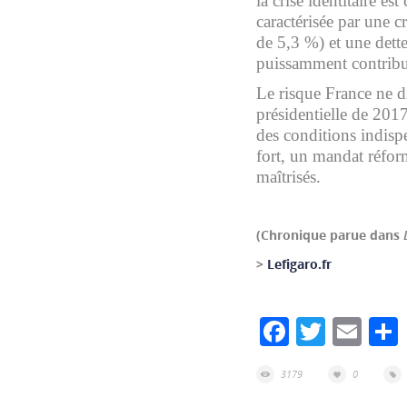
la crise identitaire e
caractérisée par une 
de 5,3 %) et une dett
puissamment contribué
Le risque France ne di
présidentielle de 2017
des conditions indisp
fort, un mandat réfor
maîtrisés.
(Chronique parue dans
>
Lefigaro.fr
Facebook
Twitte
Ema
3179
0