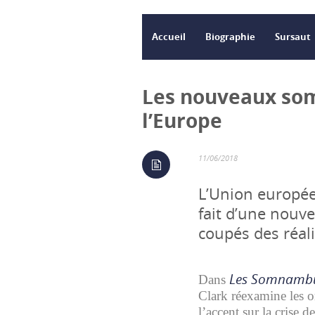
Accueil
Biographie
Sursaut
Les nouveaux so
l’Europe
11/06/2018
L’Union europée
fait d’une nouve
coupés des réal
Les Somnambul
Dans
Clark réexamine les o
l’accent sur la crise d