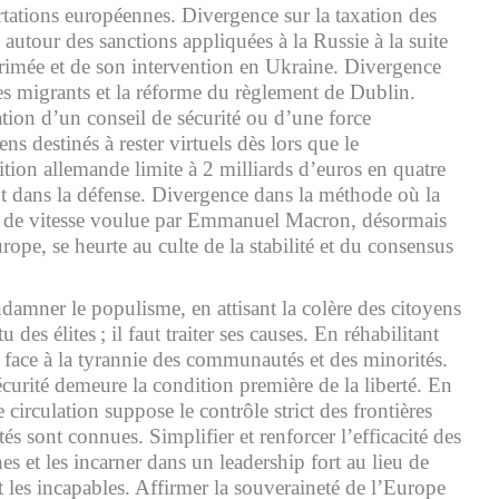
rtations européennes. Divergence sur la taxation des
our des sanctions appliquées à la Russie à la suite
rimée et de son intervention en Ukraine. Divergence
des migrants et la réforme du règlement de Dublin.
ation d’un conseil de sécurité ou d’une force
ns destinés à rester virtuels dès lors que le
tion allemande limite à 2 milliards d’euros en quatre
nt dans la défense. Divergence dans la méthode où la
 de vitesse voulue par Emmanuel Macron, désormais
rope, se heurte au culte de la stabilité et du consensus
ondamner le populisme, en attisant la colère des citoyens
 des élites ; il faut traiter ses causes. En réhabilitant
ts face à la tyrannie des communautés et des minorités.
curité demeure la condition première de la liberté. En
 circulation suppose le contrôle strict des frontières
tés sont connues. Simplifier et renforcer l’efficacité des
es et les incarner dans un leadership fort au lieu de
et les incapables. Affirmer la souveraineté de l’Europe