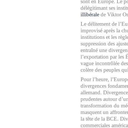
sont en Europe. Le po
délégitimant ses insti
illibérale
de Viktor Orb
Le délitement de l’Eur
improvisé après la chu
institutions et les règ
suppression des ajuste
entraîné une divergen
l’exportation par les É
vague incontrôlée des
colère des peuples qui
Pour l’heure, l’Europe
divergences fondament
allemand. Divergence 
prudentes autour d’un
transformation du mé
masquent un affrontem
la tête de la BCE. Di
commerciales américain