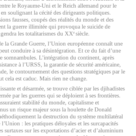
é entre le Royaume-Uni et le Reich allemand pour le
 en soulignant la cécité des dirigeants politiques.
ions fausses, coupés des réalités du monde et des
rent la guerre illimitée qui provoqua le suicide de
ngendra les totalitarismes du XX
siècle.
e
 de la Grande Guerre, l’Union européenne connaît une
i peut conduire à sa désintégration. Et ce du fait d’une
e somnambules. L’intégration du continent, après
sistance à l’URSS, la garantie de sécurité américaine,
nde, le contournement des questions stratégiques par le
ut cela est caduc. Mais rien ne change.
issante et désarmée, se trouve ciblée par les djihadistes
ernée par les guerres qui se déploient à ses frontières.
ssuraient stabilité du monde, capitalisme et
nus un risque majeur sous la houlette de Donald
éthodiquement la destruction du système multilatéral
e l’Union : les pratiques déloyales et les surcapacités
s surtaxes sur les exportations d’acier et d’aluminium