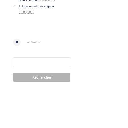
pour la retraite
29/06/2026
L’Inde au défi des empires
25/06/2026
Recherche