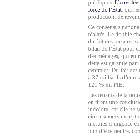
publiques.
L’envolée 
force de l’État
, qui, e
production, de revenu
Ce consensus national
réalités. Le double ch
du fait des mesures sa
bilan de l’État pour e
des ménages, qui entr
dette est garantie par
centrales. Du fait des 
à 37 milliards d’euro
120 % du PIB.
Les tenants de la nou
en tirent une conclusio
indolore, car elle ne 
circonstances except
mesures d’urgence en 
loin d’être neutre, c