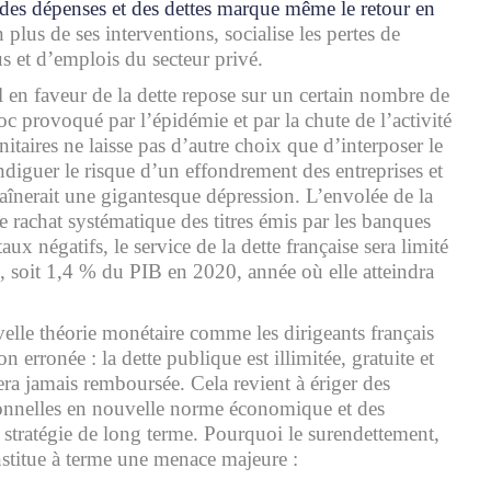
des dépenses et des dettes marque même le retour en
n plus de ses interventions, socialise les pertes de
s et d’emplois du secteur privé.
 en faveur de la dette repose sur un certain nombre de
oc provoqué par l’épidémie et par la chute de l’activité
nitaires ne laisse pas d’autre choix que d’interposer le
ndiguer le risque d’un effondrement des entreprises et
aînerait une gigantesque dépression. L’envolée de la
 le rachat systématique des titres émis par les banques
taux négatifs, le service de la dette française sera limité
s, soit 1,4 % du PIB en 2020, année où elle atteindra
velle théorie monétaire comme les dirigeants français
n erronée : la dette publique est illimitée, gratuite et
sera jamais remboursée. Cela revient à ériger des
ionnelles en nouvelle norme économique et des
stratégie de long terme. Pourquoi le surendettement,
onstitue à terme une menace majeure :