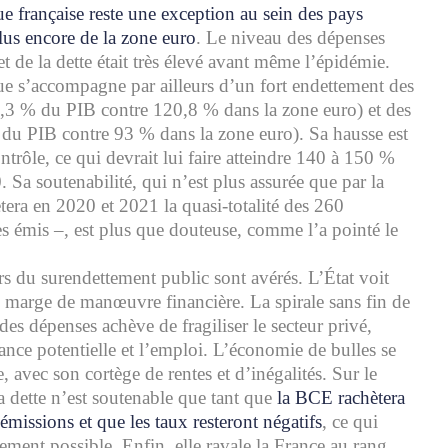
e française reste une exception au sein des pays
lus encore de la zone euro
. Le niveau des dépenses
 de la dette était très élevé avant même l’épidémie.
ue s’accompagne par ailleurs d’un fort endettement des
8,3 % du PIB contre 120,8 % dans la zone euro) et des
u PIB contre 93 % dans la zone euro). Sa hausse est
ontrôle, ce qui devrait lui faire atteindre 140 à 150 %
Sa soutenabilité, qui n’est plus assurée que par la
era en 2020 et 2021 la quasi-totalité des 260
res émis –, est plus que douteuse, comme l’a pointé le
rs du surendettement public sont avérés. L’État voit
te marge de manœuvre financière. La spirale sans fin de
es dépenses achève de fragiliser le secteur privé,
ance potentielle et l’emploi. L’économie de bulles se
, avec son cortège de rentes et d’inégalités. Sur le
la dette n’est soutenable que tant que
la BCE rachètera
s émissions et que les taux resteront négatifs
, ce qui
ement possible. Enfin, elle ravale la France au rang