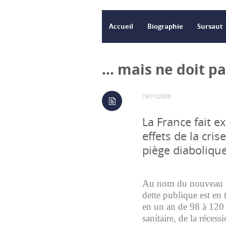
Accueil
Biographie
Sursaut
… mais ne doit pa
19/11/2020
La France fait e
effets de la cri
piège diabolique
Au nom du nouveau m
dette publique est en 
en un an de 98 à 120 
sanitaire, de la récess