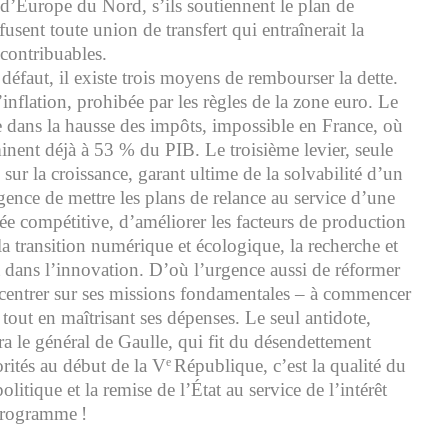
 d’Europe du Nord, s’ils soutiennent le plan de
efusent toute union de transfert qui entraînerait la
 contribuables.
e défaut, il existe trois moyens de rembourser la dette.
’inflation, prohibée par les règles de la zone euro. Le
 dans la hausse des impôts, impossible en France, où
minent déjà à 53 % du PIB. Le troisième levier, seule
 sur la croissance, garant ultime de la solvabilité d’un
gence de mettre les plans de relance au service d’une
ée compétitive, d’améliorer les facteurs de production
, la transition numérique et écologique, la recherche et
t dans l’innovation. D’où l’urgence aussi de réformer
recentrer sur ses missions fondamentales – à commencer
– tout en maîtrisant ses dépenses. Le seul antidote,
 le général de Gaulle, qui fit du désendettement
orités au début de la V
République, c’est la qualité du
e
itique et la remise de l’État au service de l’intérêt
programme !