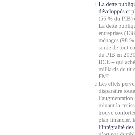
La dette publiqu
développés et p
(56 % du PIB) et
La dette publiq
entreprises (13
ménages (98 % d
sortie de tout c
du PIB en 2030. 
BCE – qui achèt
milliards de tit
FMI.
Les effets perve
disparaître tou
l’augmentation d
minant la croiss
trouve confortée
plan financier, 
l’intégralité de
n’est pas durabl