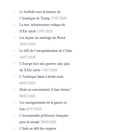
Le football sous la menace de
l’Amérique de Trump
27/07/2026
La mer, infrastructure critique du
XXIe siècle
23/07/2026
Les leçons du naufrage du Brexit
20/07/2026
Le défi de l’européanisation de l’Otan
16/07/2026
L’Europe face aux guerres sans paix
du XXIe siècle
13/07/2026
L’Amérique latine à droite toute
09/07/2026
Dette ou souveraineté, il faut choisir !
06/07/2026
Les enseignements de la guerre en
Iran
02/07/2026
L’insoutenable préférence française
pour la retraite
29/06/2026
L’Inde au défi des empires