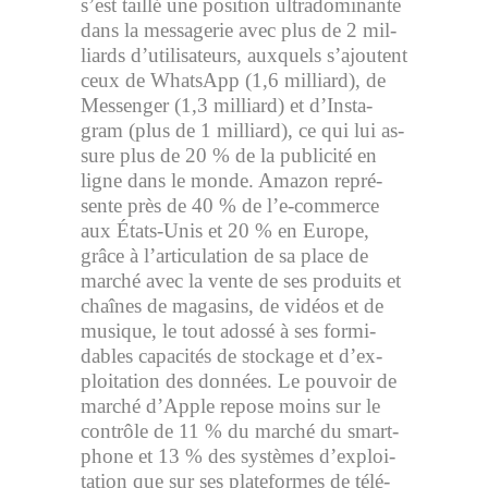
s’est taillé une po­si­tion ul­tra­do­mi­nante
dans la mes­sa­ge­rie avec plus de 2 mil­
liards d’uti­li­sa­teurs, aux­quels s’ajoutent
ceux de What­sApp (1,6 mil­liard), de
Mes­sen­ger (1,3 mil­liard) et d’Ins­ta­
gram (plus de 1 mil­liard), ce qui lui as­
sure plus de 20 % de la pu­bli­cité en
ligne dans le monde. Ama­zon re­pré­
sente près de 40 % de l’e-com­merce
aux États-Unis et 20 % en Eu­rope,
grâce à l’ar­ti­cu­la­tion de sa place de
mar­ché avec la vente de ses pro­duits et
chaînes de ma­ga­sins, de vidéos et de
mu­sique, le tout adossé à ses for­mi­
dables ca­pa­ci­tés de sto­ckage et d’ex­
ploi­ta­tion des don­nées. Le pou­voir de
mar­ché d’Apple re­pose moins sur le
contrôle de 11 % du mar­ché du smart­
phone et 13 % des sys­tèmes d’ex­ploi­
ta­tion que sur ses pla­te­formes de té­lé­