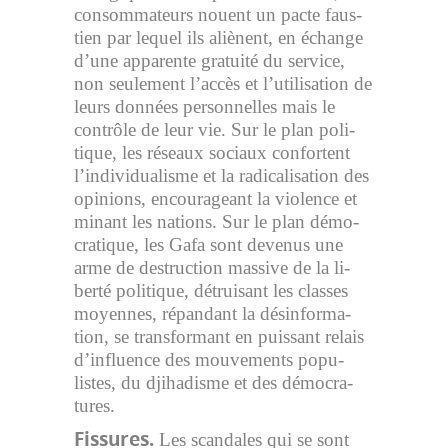
consom­ma­teurs nouent un pacte faus­
tien par le­quel ils aliènent, en échange
d’une ap­pa­rente gra­tuité du ser­vice,
non seule­ment l’ac­cès et l’uti­li­sa­tion de
leurs don­nées per­son­nelles mais le
contrôle de leur vie. Sur le plan po­li­
tique, les ré­seaux so­ciaux confortent
l’in­di­vi­dua­lisme et la ra­di­ca­li­sa­tion des
opi­nions, encoura­geant la vio­lence et
mi­nant les na­tions. Sur le plan dé­mo­
cra­tique, les Gafa sont de­ve­nus une
arme de des­truc­tion mas­sive de la li­
berté po­li­tique, détrui­sant les classes
moyennes, ré­pan­dant la dés­in­for­ma­
tion, se trans­for­mant en puis­sant re­lais
d’in­fluence des mou­ve­ments po­pu­
listes, du dji­ha­disme et des dé­mo­cra­
tures.
Fis­sures.
Les scan­dales qui se sont