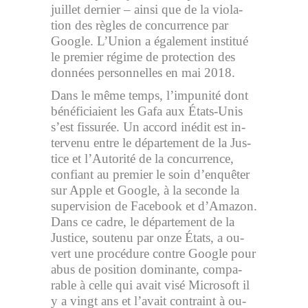
juillet der­nier – ainsi que de la vio­la­
tion des règles de concur­rence par
Google. L’Union a éga­le­ment institué
le pre­mier ré­gime de pro­tec­tion des
don­nées per­son­nelles en mai 2018.
Dans le même temps, l’im­pu­nité dont
bé­né­fi­ciaient les Gafa aux États-Unis
s’est fis­su­rée. Un ac­cord in­édit est in­
ter­venu entre le dé­par­te­ment de la Jus­
tice et l’Auto­rité de la concur­rence,
confiant au pre­mier le soin d’en­quê­ter
sur Apple et Google, à la se­conde la
su­per­vi­sion de Fa­ce­book et d’Ama­zon.
Dans ce cadre, le dé­par­te­ment de la
Jus­tice, sou­tenu par onze États, a ou­
vert une pro­cé­dure contre Google pour
abus de po­si­tion do­mi­nante, com­pa­
rable à celle qui avait visé Mi­cro­soft il
y a vingt ans et l’avait contraint à ou­