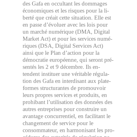
des Gafa en occul­tant les dom­mages
éco­no­miques et les risques pour la li­
berté que créait cette si­tua­tion. Elle est
en passe d’évo­luer avec les lois pour
un mar­ché nu­mé­rique (DMA, Digital
Market Act) et pour les ser­vices nu­mé­
riques (DSA, Digital Ser­vices Act)
ainsi que le Plan d’ac­tion pour la
démocra­tie eu­ro­péenne, qui se­ront pré­
sen­tés les 2 et 9 dé­cembre. Ils en­
tendent ins­ti­tuer une vé­ri­table régu­la­
tion des Gafa en in­ter­di­sant aux pla­te­
formes struc­tu­rantes de pro­mou­voir
leurs propres ser­vices et pro­duits, en
pro­hi­bant l’uti­li­sa­tion des don­nées des
autres en­tre­prises pour construire un
avan­tage concur­ren­tiel, en fa­ci­li­tant le
chan­ge­ment de ser­vice pour le
consom­ma­teur, en har­mo­ni­sant les pro­