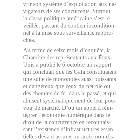
vrir son sys­tème d’exploitation aux na­
vi­ga­teurs de ses concur­rents. Sur­tout,
la classe po­li­tique amé­ri­caine s’est ré­
veillée, pas­sant du sou­tien in­con­di­tion­
nel à la mise sous surveillance rap­pro­
chée.
Au terme de seize mois d’en­quête, la
Chambre des re­pré­sen­tants aux États-
Unis a pu­blié le 6 oc­tobre un rap­port
qui concluait que les Gafa consti­tuaient
une suite de mo­no­poles aussi puis­sants
et dan­ge­reux que ceux du pé­trole ou
des che­mins de fer dans le passé, et qui
abusent sys­té­ma­ti­que­ment de leur pou­
voir de marché. D’où un appel à ré­in­
té­grer l’éco­no­mie nu­mé­rique dans le
droit de la concur­rence en re­con­nais­
sant l’exis­tence d’in­fra­struc­tures es­sen­
tielles de­vant as­su­rer un accès non dis­