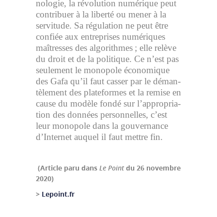
no­lo­gie, la ré­vo­lu­tion nu­mé­rique peut
contri­buer à la li­berté ou mener à la
ser­vi­tude. Sa ré­gu­la­tion ne peut être
confiée aux en­tre­prises nu­mé­riques
maî­tresses des algorithmes ; elle re­lève
du droit et de la po­li­tique. Ce n’est pas
seule­ment le monopole éco­no­mique
des Gafa qu’il faut cas­ser par le dé­man­
tè­le­ment des plateformes et la re­mise en
cause du mo­dèle fondé sur l’ap­pro­pria­
tion des données per­son­nelles, c’est
leur mo­no­pole dans la gou­ver­nance
d’In­ter­net auquel il faut mettre fin.
(Article paru dans
Le Point
du 26 novembre
2020)
>
Lepoint.fr