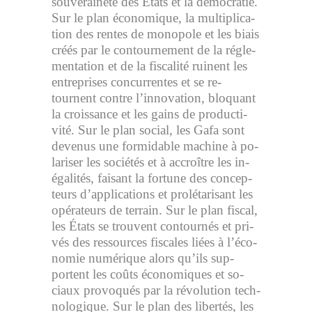
sou­ve­rai­neté des États et la dé­mo­cra­tie.
Sur le plan éco­no­mique, la mul­ti­pli­ca­
tion des rentes de mo­no­pole et les biais
créés par le contour­ne­ment de la ré­gle­
men­ta­tion et de la fis­ca­lité ruinent les
en­tre­prises concur­rentes et se re­
tournent contre l’in­no­va­tion, blo­quant
la crois­sance et les gains de pro­duc­ti­
vité. Sur le plan so­cial, les Gafa sont
de­ve­nus une for­mi­dable ma­chine à po­
la­ri­ser les so­cié­tés et à ac­croître les in­
éga­li­tés, faisant la for­tune des concep­
teurs d’ap­pli­ca­tions et pro­lé­ta­ri­sant les
opé­ra­teurs de ter­rain. Sur le plan fis­cal,
les États se trouvent contour­nés et pri­
vés des res­sources fis­cales liées à l’éco­
no­mie nu­mé­rique alors qu’ils sup­
portent les coûts éco­no­miques et so­
ciaux pro­vo­qués par la ré­vo­lu­tion tech­
no­lo­gique. Sur le plan des li­ber­tés, les