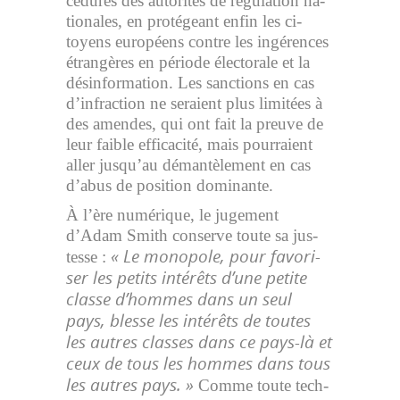
cé­dures des au­to­ri­tés de ré­gu­la­tion na­
tio­nales, en pro­té­geant enfin les ci­
toyens européens contre les in­gé­rences
étran­gères en pé­riode élec­to­rale et la
désinformation. Les sanc­tions en cas
d’in­frac­tion ne se­raient plus li­mi­tées à
des amendes, qui ont fait la preuve de
leur faible ef­fi­ca­cité, mais pour­raient
aller jusqu’au dé­man­tè­le­ment en cas
d’abus de po­si­tion do­mi­nante.
À l’ère nu­mé­rique, le ju­ge­ment
d’Adam Smith conserve toute sa jus­
« Le mo­no­pole, pour fa­vo­ri­
tesse :
ser les pe­tits in­té­rêts d’une pe­tite
classe d’hommes dans un seul
pays, blesse les in­té­rêts de toutes
les autres classes dans ce pays-là et
ceux de tous les hommes dans tous
les autres pays. »
Comme toute tech­