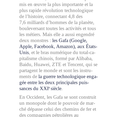
mis en œuvre la plus im­por­tante et la
plus ra­pide ré­vo­lu­tion tech­no­lo­gique
de l’his­toire, connec­tant 4,8 des
7,6 mil­liards d’hommes de la pla­nète,
bou­le­ver­sant toutes les ac­ti­vi­tés et tous
les mé­tiers. Mais elle a aussi en­gen­dré
deux monstres :
les Gafa (Google,
Apple, Fa­ce­book, Ama­zon), aux États-
Unis
, et le bras nu­mé­rique du to­tal-ca­
pi­ta­lisme chi­nois, formé par Ali­baba,
Baidu, Hua­wei, ZTE et Tencent, qui se
par­tagent le monde et sont les ins­tru­
ments de
la guerre tech­no­lo­gique en­ga­
gée entre les deux principales puis­
sances du XXI
siècle
.
e
En Oc­ci­dent, les Gafa se sont construit
un mo­no­pole dont le pou­voir de mar­
ché dé­passe celui des che­mins de fer et
des com­pa­gnies pé­tro­lières au