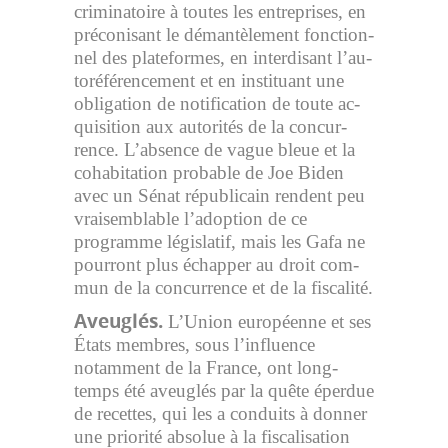
cri­mi­na­toire à toutes les en­tre­prises, en
pré­co­ni­sant le dé­man­tè­le­ment fonc­tion­
nel des pla­te­formes, en in­ter­di­sant l’au­
to­ré­fé­ren­ce­ment et en ins­ti­tuant une
obli­ga­tion de no­ti­fi­ca­tion de toute ac­
qui­si­tion aux au­to­ri­tés de la concur­
rence. L’ab­sence de vague bleue et la
co­ha­bi­ta­tion pro­bable de Joe Biden
avec un Sénat ré­pu­bli­cain rendent peu
vrai­sem­blable l’adop­tion de ce
programme lé­gis­la­tif, mais les Gafa ne
pour­ront plus échap­per au droit com­
mun de la concur­rence et de la fis­ca­lité.
Aveu­glés.
L’Union eu­ro­péenne et ses
États membres, sous l’in­fluence
notamment de la France, ont long­
temps été aveu­glés par la quête éper­due
de recettes, qui les a conduits à don­ner
une prio­rité ab­so­lue à la fis­ca­li­sa­tion