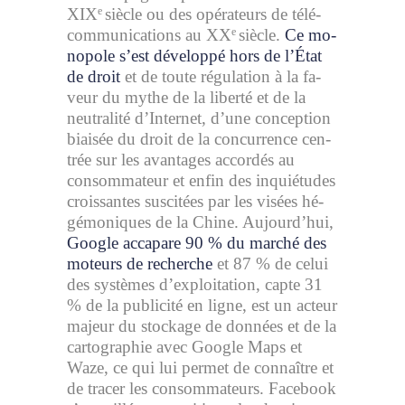
XIX
siècle ou des opé­ra­teurs de té­lé­
e
com­mu­ni­ca­tions au XX
siècle.
Ce mo­
e
no­pole s’est déve­loppé hors de l’État
de droit
et de toute ré­gu­la­tion à la fa­
veur du mythe de la li­berté et de la
neu­tra­lité d’In­ter­net, d’une concep­tion
biai­sée du droit de la concur­rence cen­
trée sur les avan­tages ac­cor­dés au
consom­ma­teur et enfin des in­quié­tudes
crois­santes sus­ci­tées par les vi­sées hé­
gé­mo­niques de la Chine. Aujour­d’hui,
Google ac­ca­pare 90 % du mar­ché des
moteurs de re­cherche
et 87 % de celui
des sys­tèmes d’ex­ploi­ta­tion, capte 31
% de la pu­bli­cité en ligne, est un ac­teur
ma­jeur du sto­ckage de don­nées et de la
car­to­gra­phie avec Google Maps et
Waze, ce qui lui per­met de connaître et
de tra­cer les consom­ma­teurs. Fa­ce­book