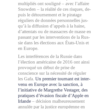
mul­ti­pliés ont sou­li­gné – avec l’af­faire
Snowden – la réa­lité de ces risques, de­
puis le dé­tour­ne­ment et le pi­ra­tage
réguliers de don­nées per­son­nelles jus­
qu’à la dif­fu­sion d’ap­pels à la haine,
d’atten­tats ou de mas­sacres de masse en
pas­sant par les in­ter­ven­tions de la Rus­
sie dans les élec­tions aux États-Unis et
en Eu­rope.
Les in­ter­fé­rences de la Rus­sie dans
l’élec­tion amé­ri­caine de 2016 ont ainsi
pro­vo­qué un début de prise de
conscience sur la né­ces­sité de ré­gu­ler
les Gafa.
Un pre­mier tour­nant est in­ter­
venu en Eu­rope avec la sanc­tion, à
l’ini­tia­tive de Margrethe Ves­ta­ger, des
pra­tiques d’éva­sion fis­cale d’Apple en
Ir­lande
– dé­ci­sion mal­heu­reu­se­ment
an­nu­lée par la jus­tice eu­ro­péenne en