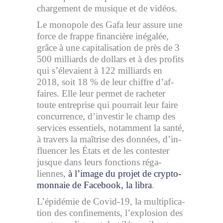
char­ge­ment de mu­sique et de vi­déos.
Le mo­no­pole des Gafa leur as­sure une
force de frappe fi­nan­cière in­éga­lée,
grâce à une ca­pi­ta­li­sa­tion de près de 3
500 mil­liards de dol­lars et à des pro­fits
qui s’élevaient à 122 mil­liards en
2018, soit 18 % de leur chiffre d’af­
faires. Elle leur permet de ra­che­ter
toute en­tre­prise qui pour­rait leur faire
concur­rence, d’in­ves­tir le champ des
ser­vices es­sen­tiels, no­tam­ment la santé,
à tra­vers la maî­trise des don­nées, d’in­
fluen­cer les États et de les contes­ter
jusque dans leurs fonc­tions réga­
liennes,
à l’image du pro­jet de cryp­to­
mon­naie de Fa­ce­book, la libra
.
L’épi­dé­mie de Co­vid-19, la mul­ti­pli­ca­
tion des confi­ne­ments, l’ex­plo­sion des