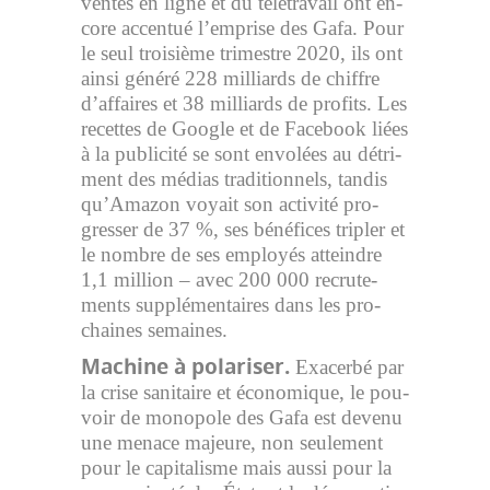
ventes en ligne et du té­lé­tra­vail ont en­
core ac­cen­tué l’em­prise des Gafa. Pour
le seul troi­sième tri­mestre 2020, ils ont
ainsi gé­néré 228 mil­liards de chiffre
d’affaires et 38 mil­liards de pro­fits. Les
re­cettes de Google et de Fa­ce­book liées
à la pu­bli­cité se sont en­vo­lées au dé­tri­
ment des mé­dias tra­di­tion­nels, tan­dis
qu’Ama­zon voyait son ac­ti­vité pro­
gres­ser de 37 %, ses bé­né­fices tri­pler et
le nombre de ses em­ployés at­teindre
1,1 million – avec 200 000 re­cru­te­
ments supplé­men­taires dans les pro­
chaines se­maines.
Ma­chine à po­la­ri­ser.
Exa­cerbé par
la crise sa­ni­taire et éco­no­mique, le pou­
voir de mo­no­pole des Gafa est de­venu
une me­nace ma­jeure, non seule­ment
pour le capi­ta­lisme mais aussi pour la