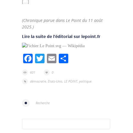
[…]
(Chronique parue dans Le Point du 11 août
2025.)
Lire la suite de l’éditorial sur lepoint.fr
Facebook
Twitter
Email
Partager
601
0
démocratie
,
Etats-Unis
,
LE POINT
,
politique
Recherche