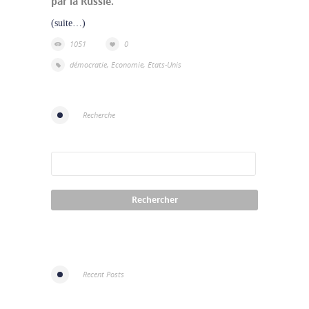
par la Russie.
(suite…)
1051
0
démocratie
,
Economie
,
Etats-Unis
Recherche
Recent Posts