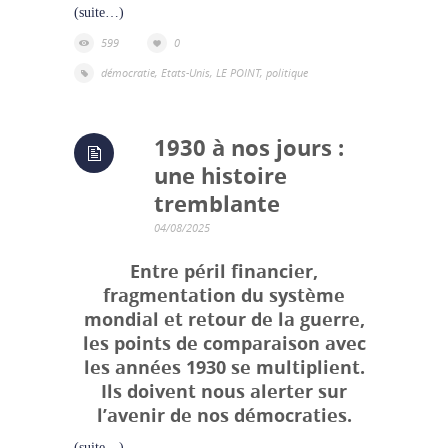
(suite…)
599
0
démocratie
,
Etats-Unis
,
LE POINT
,
politique
1930 à nos jours :
une histoire
tremblante
04/08/2025
Entre péril financier,
fragmentation du système
mondial et retour de la guerre,
les points de comparaison avec
les années 1930 se multiplient.
Ils doivent nous alerter sur
l’avenir de nos démocraties.
(suite…)