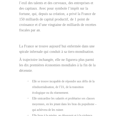
l’exil des talents et des cerveaux, des entreprises et
des capitaux. Avec pour symbole l’impôt sur la
fortune, qui, depuis sa création, a privé la France de
150 milliards de capital productif, de 1 point de
croissance et d’une vingtaine de milliards de recettes
fiscales par an.
La France se trouve aujourd’hui enfermée dans une
spirale infernale qui conduit à sa tiers-mondisation.
À trajectoire inchangée, elle ne figurera plus parmi
les dix premières économies mondiales à la fin de la
décennie.
Elle se trouve incapable de répondre aux défis de la
réindustrialisation, de l’IA, de la transition
écologique ou du réarmement.
Elle smicardise les salariés et prolétarise ses classes
moyennes, en les jetant dans les bras du populisme –
qui achèvera de les ruiner.
Elle livre à la misère, au désespoir et à la violence