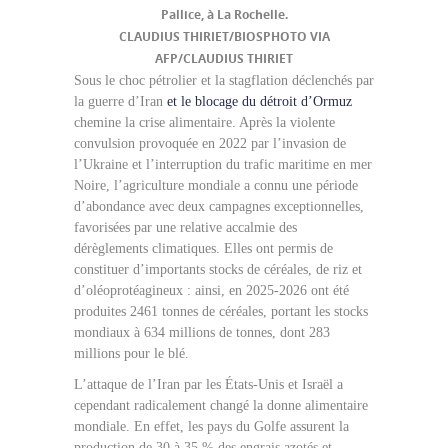
Pallice, à La Rochelle.
CLAUDIUS THIRIET/BIOSPHOTO VIA
AFP/CLAUDIUS THIRIET
Sous le choc pétrolier et la stagflation déclenchés par
la guerre d’Iran
et le blocage du détroit d’Ormuz
chemine la crise alimentaire. Après la violente
convulsion provoquée en 2022 par l’invasion de
l’Ukraine et l’interruption du trafic maritime en mer
Noire, l’agriculture mondiale a connu une période
d’abondance avec deux campagnes exceptionnelles,
favorisées par une relative accalmie des
dérèglements climatiques. Elles ont permis de
constituer d’importants stocks de céréales, de riz et
d’oléoprotéagineux : ainsi, en 2025-2026 ont été
produites 2461 tonnes de céréales, portant les stocks
mondiaux à 634 millions de tonnes, dont 283
millions pour le blé.
L’attaque de l’Iran par les États-Unis et Israël a
cependant radicalement changé la donne alimentaire
mondiale. En effet, les pays du Golfe assurent la
production de 30 à 35 % des engrais azotés et