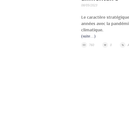
08/05/2023
Le caractère stratégique
années avec la pandémie
climatique.
(suite…)
760
0