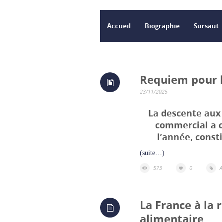
Accueil
Biographie
Sursaut
Requiem pour l
23/11/2025
La descente aux 
commercial a c
l’année, const
(suite…)
573
0
La France à la
alimentaire