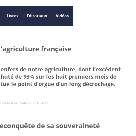
Livres
Éditoriaux
Vidéos
’agriculture française
enfers de notre agriculture, dont l’excédent
huté de 93% sur les huit premiers mois de
itue le point d’orgue d’un long décrochage.
AGRICULTURE
,
FRANCE
,
LE FIGARO
 reconquête de sa souveraineté