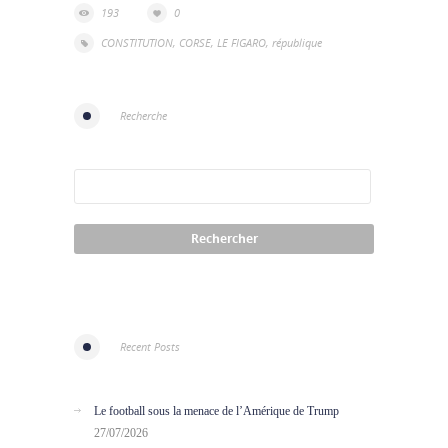
193
0
CONSTITUTION
,
CORSE
,
LE FIGARO
,
république
Recherche
Recent Posts
Le football sous la menace de l’Amérique de Trump
27/07/2026