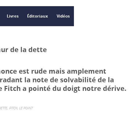
Livres
Éditoriaux
Vidéos
ur de la dette
monce est rude mais amplement
radant la note de solvabilité de la
e Fitch a pointé du doigt notre dérive.
DETTE
,
FITCH
,
LE POINT