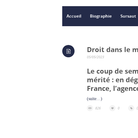
Accueil
Biographie
Sursaut
Droit dans le m
05/05/2023
Le coup de se
mérité : en dég
France, l’agenc
(suite…)
826
0