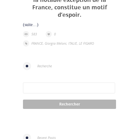
France, constitue un motif
d’espoir.
(suite…)
583
0
FRANCE
,
Giorgia Meloni
,
ITALIE
,
LE FIGARO
Recherche
Recent Posts