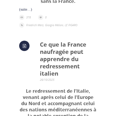
sans la France.
(suite…)
378
0
Friedrich Merz
,
Giorgia Meloni
,
LE FIGARO
Ce que la France
naufragée peut
apprendre du
redressement
italien
26/10/2025
Le redressement de l’Italie,
venant après celui de l’Europe
du Nord et accompagnant celui
des nations méditerranéennes à
la notable exception de la