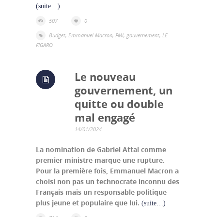
(suite…)
507
0
Budget
,
Emmanuel Macron
,
FMI
,
gouvernement
,
LE
FIGARO
Le nouveau
gouvernement, un
quitte ou double
mal engagé
14/01/2024
La nomination de Gabriel Attal comme
premier ministre marque une rupture.
Pour la première fois, Emmanuel Macron a
choisi non pas un technocrate inconnu des
Français mais un responsable politique
plus jeune et populaire que lui.
(suite…)