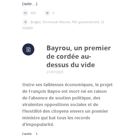
(suite…)
503
0
Budget
,
Emmanuel Macron
,
FMI
,
gouvernement
,
LE
FIGARO
Bayrou, un premier
de cordée au-
dessus du vide
21/07/2025
Outre ses faiblesses économiques, le projet
de François Bayou est mort-né en raison
de l’absence de soutien politique, des
virulentes oppositions sociales et de
l’hostilité des citoyens envers un premier
ministre qui bat tous les records
d’impopularité.
(suite…)