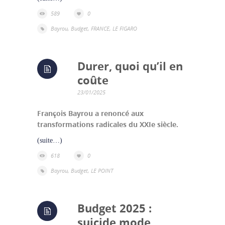
589
0
Bayrou
,
Budget
,
FRANCE
,
LE FIGARO
Durer, quoi qu’il en
coûte
23/01/2025
François Bayrou a renoncé aux
transformations radicales du XXIe siècle.
(suite…)
618
0
Bayrou
,
Budget
,
LE POINT
Budget 2025 :
suicide mode