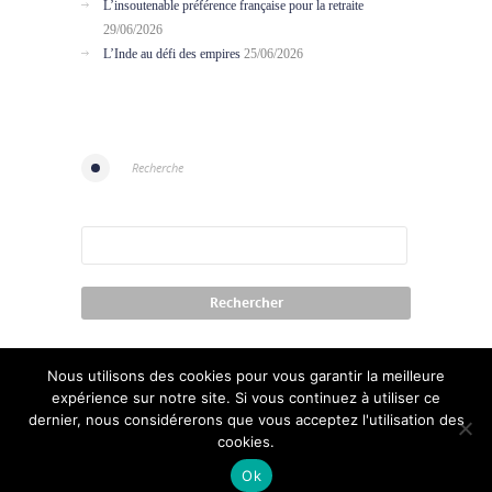
L’insoutenable préférence française pour la retraite
29/06/2026
L’Inde au défi des empires
25/06/2026
Recherche
Nous utilisons des cookies pour vous garantir la meilleure
expérience sur notre site. Si vous continuez à utiliser ce
dernier, nous considérerons que vous acceptez l'utilisation des
cookies.
Contact
Conditions of use
Credits
Ok