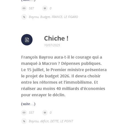
587
0
Bayrou
,
Budget
,
FRANCE
,
LE FIGARO
Chiche !
10/07/2025
François Bayrou aura-t-il le courage qui a
manqué à Macron ? Dépenses publiques.
Le 15 juillet, le Premier ministre présentera
le projet de budget 2026. Il devra choisir
entre les réformes et l’immobilisme. Et
réaliser au moins 40 milliards d’économies
pour enrayer le déclin.
(suite…)
557
0
Bayrou
,
deficit
,
DETTE
,
LE POINT