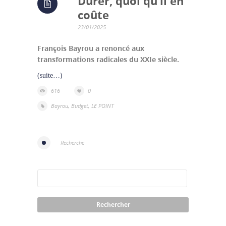
Durer, quoi qu’il en
coûte
23/01/2025
François Bayrou a renoncé aux
transformations radicales du XXIe siècle.
(suite…)
616
0
Bayrou
,
Budget
,
LE POINT
Recherche