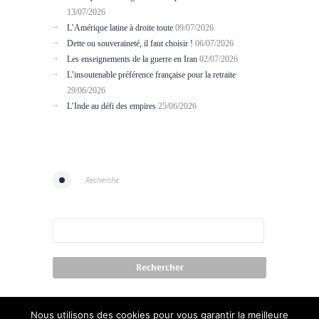
13/07/2026
L’Amérique latine à droite toute
09/07/2026
Dette ou souveraineté, il faut choisir !
06/07/2026
Les enseignements de la guerre en Iran
02/07/2026
L’insoutenable préférence française pour la retraite
29/06/2026
L’Inde au défi des empires
25/06/2026
Recherche
Nous utilisons des cookies pour vous garantir la meilleure