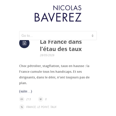
La France dans
l’étau des taux
28/05/2026
Choc pétrolier, stagflation, taux en hausse : la
France cumule tous les handicaps. Et ses
dirigeants, dans le déni, n’ont toujours pas de
plan.
(suite…)
213
0
FRANCE
,
LE POINT
,
TAUX