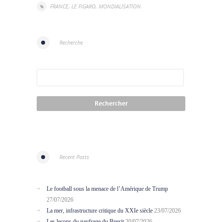
FRANCE
,
LE FIGARO
,
MONDIALISATION
Recherche
Recent Posts
Le football sous la menace de l’Amérique de Trump
27/07/2026
La mer, infrastructure critique du XXIe siècle
23/07/2026
Les leçons du naufrage du Brexit
20/07/2026