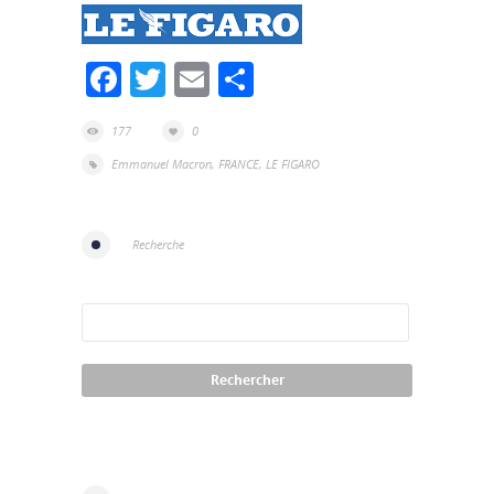
Facebook
Twitter
Email
Partager
177
0
Emmanuel Macron
,
FRANCE
,
LE FIGARO
Recherche