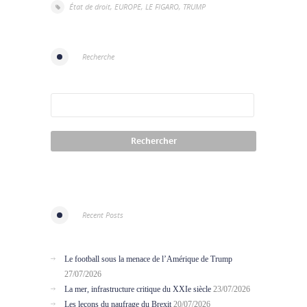
État de droit
,
EUROPE
,
LE FIGARO
,
TRUMP
Recherche
Recent Posts
Le football sous la menace de l’Amérique de Trump
27/07/2026
La mer, infrastructure critique du XXIe siècle
23/07/2026
Les leçons du naufrage du Brexit
20/07/2026